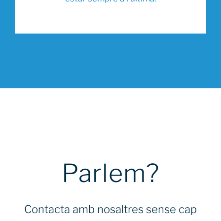
essay writers
excel
at
masterpiece
of
design
Parlem?
within
the
see
Contacta amb nosaltres sense cap